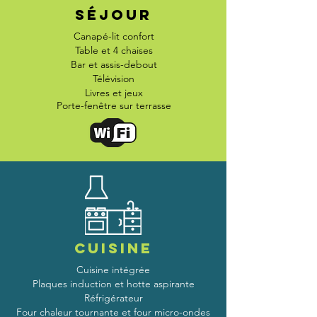
Séjour
Canapé-lit confort
Table et 4 chaises
Bar et assis-debout
Télévision
Livres et jeux
Porte-fenêtre sur
terrasse
Cuisine
Cuisine intégrée
Plaques induction et hotte aspirante
Réfrigérateur
Four chaleur tournante et f
our micro-ondes