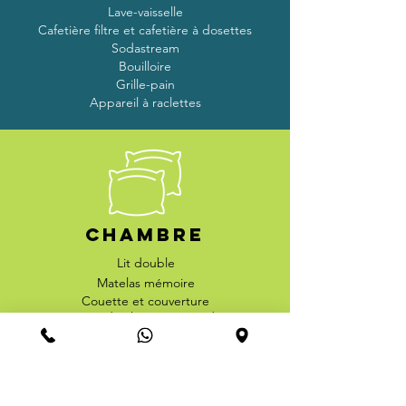
Lave-vaisselle
Cafetière filtre et cafetière à dosettes
Sodastream
Bouilloire
Grille-pain
Appareil à raclettes
Chambre
Lit double
Matelas mémoire
Couette et
couverture
Lampes de chevet suspendues
Armoire penderie
Porte-fenêtre sur jardin
Lit bébé possible