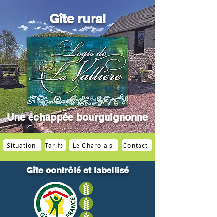
Gîte rural
Une
échappée
bourguignonne
Situation
Tarifs
Le Charolais
Contact
Gîte contrôlé et labellisé