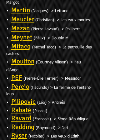
Margot
M
artin
•
(Jacques) > Lefranc
Maucler
•
(Christian) > Les eaux mortes
Mazan
•
(Pierre Lavaud) > Philibert
Meynet
•
(Félix) > Double M
Mitacq
•
(Michel Tacq) > La patrouille des
castors
Moulton
•
(Courtney Allison) > Feu
d'Ange
PEF
•
(Pie
rre-Élie Ferrier) > Messidor
Pe
rc
io
•
(Facundo) > La ferme de l'enfant-
loup
Pilipovic
•
(Léo) > Antinéa
Rabaté
•
(Pascal)
Ravard
•
(François) > 5ème République
Redding
•
(Raymond) > Jari
Ryser
•
(Nicolas) > Les yeux d'Edith