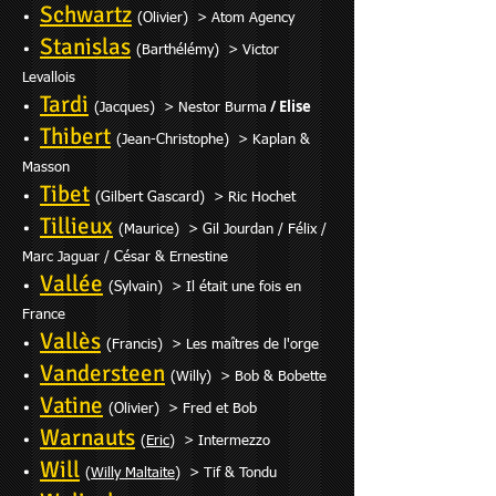
Schwartz
•
(Olivier) > Atom Agency
Stanislas
•
(Barthélémy) > Victor
Levallois
Tardi
•
/ Elise
(Jacques) > Nestor Burma
Thibert
•
(Jean-Christophe) > Kaplan &
Masson
Tibet
•
(Gilbert Gascard) > Ric Hochet
Tillieux
•
(Maurice) > Gil Jourdan / Félix /
Marc Jaguar /
César & Ernestine
Vallée
•
(Sylvain) > Il était une fois en
France
Vallès
•
(Francis) > Les maîtres de l'orge
Vandersteen
•
(Willy) > Bob & Bobette
Vatine
•
(Olivier) > Fred et Bob
Warnauts
•
(
Eric
) > Intermezzo
Will
•
(
Willy Maltaite
) > Tif & Tondu