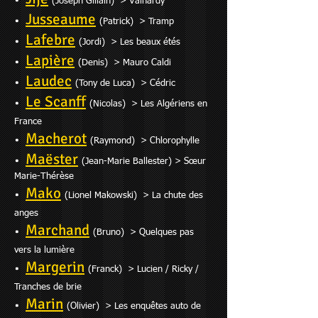
(Joseph Gillain) > Valhardy
Jusseaume
•
(Patrick) > Tramp
Lafebre
•
(Jordi) > Les beaux étés
Lapière
•
(Denis) > Mauro Caldi
Lau
dec
•
(Tony de Luca) > Cédric
Le Scanff
•
(Nicolas) > Les Algériens en
France
Macherot
•
(Raymond) > Chloro
phylle
Maëster
•
(Jean-Marie Ballester) > Sœur
Marie-Thérèse
Mako
•
(Lionel Makowski) > La c
hute des
anges
Marchand
•
(Bruno) > Quelques pas
vers la lumière
Margerin
•
(Franck) > Lucien / Ricky /
Tranches de brie
Marin
•
(
Olivier) > Les enquêtes auto de