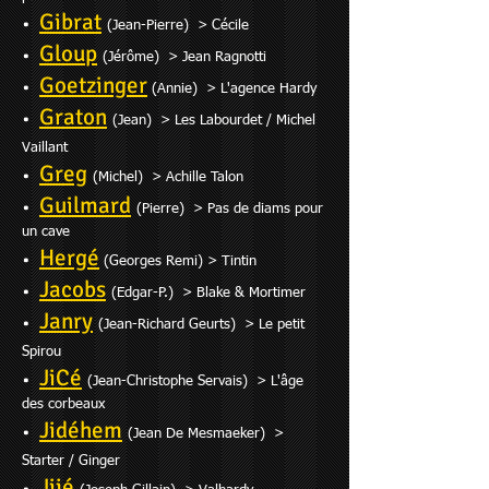
Gibrat
•
(Jean-Pierre) > Cécile
Gloup
•
(Jérôme) > Jean Ragnotti
Goetzinger
•
(Annie) > L'agence Hardy
Graton
•
(Jean) > Les Labourdet / Michel
Vaillant
Greg
•
(Michel) > Achille Talon
Guilmard
•
(Pierre) > Pas de diams pour
un
cave
Hergé
•
(Georges Remi) > Tintin
Jacobs
•
(Edgar-P.) > Blake & Mortimer
Janry
•
(Jean-Richard Geurts) > Le petit
Spirou
JiCé
•
(Jean-Christophe Servais) > L'âge
des corbeaux
Jidéhem
•
(Jean De Mesmaeker) >
Starter / Ginger
Jijé
•