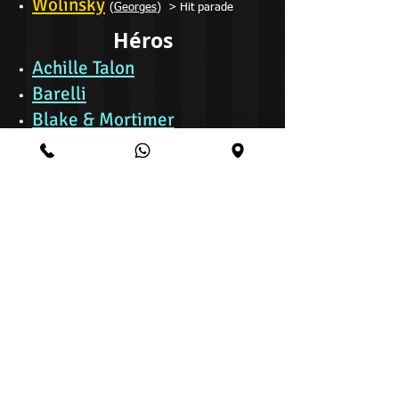
Wolinsky
•
(
Georges
) > Hit parade
Héros
Achille Talon
•
Barelli
•
Blake & Mortimer
•
Bob & Bobette
•
Bob Marone
•
Cedric
•
César & Ernestine
•
Chlorophylle
•
Emile Tartarin & Camomille
•
Félix
•
Fred & Bob
•
Freddy Lombard
•
Fripounet & Marisette
•