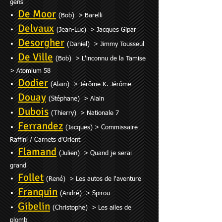
gens
De Moor
•
(Bob) > Barelli
Delvaux
•
(Jean-Luc) > Jacques Gipar
Desorgher
•
(Daniel) > Jimmy Tousseul
De Ville
•
(Bob) > L'inconnu de la Tamise
> Atomium 58
Dodier
•
(Alain) > Jérôme K. Jérôme
Douay
•
(Stéphane) > Alain
Dubois
•
(Thierry) > Nationale 7
Ferrandez
•
(Jacques) > Commissaire
Raffini /
Carnets d'Orient
Flamand
•
(Julien) > Quand je serai
grand
Follet
•
(René) > Les autos de l'aventure
Franquin
•
(André) > Spirou
Gibelin
•
(Christophe) > Les ailes de
plomb