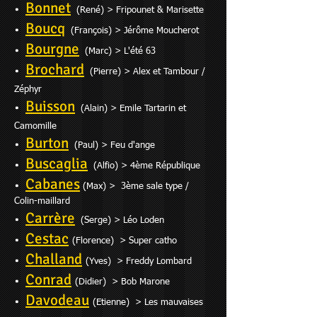
Bonnet
•
(Re
né) > Fripounet & Marisette
Boucq
•
(François) > Jérôme Moucherot
Bourgne
•
(Marc) > L'été 63
Brochard
•
(Pierre) > Alex et Tambour /
Zéphyr
Buisson
•
(Alain) > Emile Tartarin et
Ca
momille
Burton
•
(Paul) > Feu d'ange
Buscaglia
•
(Alfio) > 4ème République
Cabanes
•
(Max) > 3ème sale type /
Colin-
maillard
Carrère
•
(Serge) > Léo Loden
Cestac
•
(Florence) > Super catho
Challand
•
(Yves) > Freddy Lombard
Conrad
•
(Didier) > Bob Marone
Davodeau
•
(Etienne) > Les mauvaises