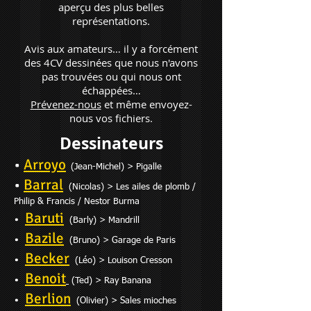
aperçu des plus belles
représentations.
Avis aux amateurs… il y a forcément
des 4CV dessinées que nous n'avons
pas trouvées ou qui nous ont
échappées…
Prévenez-nous
et même envoyez-
nous vos fichiers.
Dessinateurs
•
Arroyo
(Jean-Michel) > Pigalle
•
Barral
(Nicolas) > Les ailes de plomb /
Philip & Francis / Ne
stor Burma
Baruti
•
(Barly) > Mand
rill
Bazile
•
(Bruno) > Garage de Paris
Becker
•
(Léo) > Louison Cresson
Benoit
•
(Ted) > Ray Banana
Berlion
•
(Olivier) > Sales mioches